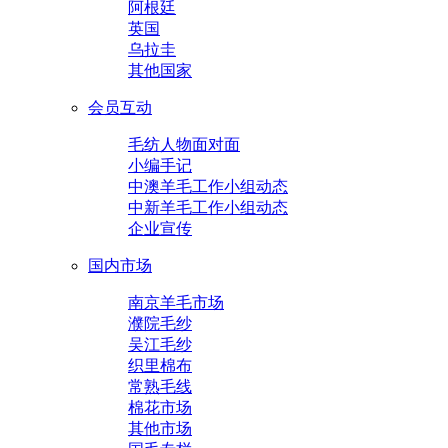
阿根廷
英国
乌拉圭
其他国家
会员互动
毛纺人物面对面
小编手记
中澳羊毛工作小组动态
中新羊毛工作小组动态
企业宣传
国内市场
南京羊毛市场
濮院毛纱
吴江毛纱
织里棉布
常熟毛线
棉花市场
其他市场