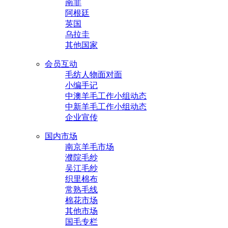
南非
阿根廷
英国
乌拉圭
其他国家
会员互动
毛纺人物面对面
小编手记
中澳羊毛工作小组动态
中新羊毛工作小组动态
企业宣传
国内市场
南京羊毛市场
濮院毛纱
吴江毛纱
织里棉布
常熟毛线
棉花市场
其他市场
国毛专栏