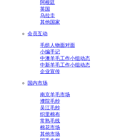
阿根廷
英国
乌拉圭
其他国家
会员互动
毛纺人物面对面
小编手记
中澳羊毛工作小组动态
中新羊毛工作小组动态
企业宣传
国内市场
南京羊毛市场
濮院毛纱
吴江毛纱
织里棉布
常熟毛线
棉花市场
其他市场