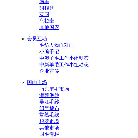
南非
阿根廷
英国
乌拉圭
其他国家
会员互动
毛纺人物面对面
小编手记
中澳羊毛工作小组动态
中新羊毛工作小组动态
企业宣传
国内市场
南京羊毛市场
濮院毛纱
吴江毛纱
织里棉布
常熟毛线
棉花市场
其他市场
国毛专栏