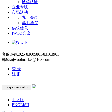
诚信认证
企业专版
市场活动
九月会议
羊毛学院
供求信息
IWTO会议
客服热线:025-83605861/83163961
邮箱:njwoolmarket@163.com
登 录
注 册
Toggle navigation
中文版
|
ENGLISH