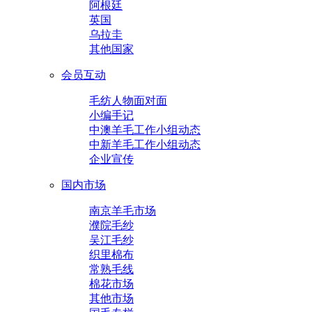
阿根廷
英国
乌拉圭
其他国家
会员互动
毛纺人物面对面
小编手记
中澳羊毛工作小组动态
中新羊毛工作小组动态
企业宣传
国内市场
南京羊毛市场
濮院毛纱
吴江毛纱
织里棉布
常熟毛线
棉花市场
其他市场