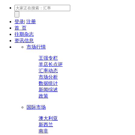
登录
|
注册
首 页
往期杂志
资讯信息
市场行情
王强专栏
羊店长点评
汇率动态
市场分析
数据统计
新闻综述
政策
国际市场
澳大利亚
新西兰
南非