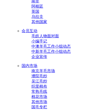
南非
阿根廷
英国
乌拉圭
其他国家
会员互动
毛纺人物面对面
小编手记
中澳羊毛工作小组动态
中新羊毛工作小组动态
企业宣传
国内市场
南京羊毛市场
濮院毛纱
吴江毛纱
织里棉布
常熟毛线
棉花市场
其他市场
国毛专栏