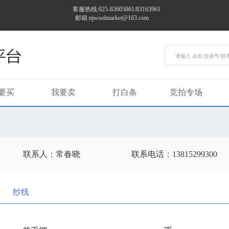
客服热线:025-83605861/83163961
邮箱:njwoolmarket@163.com
要买
我要卖
打白条
竞拍专场
联系人：常春晓
联系电话：13815299300
纱线