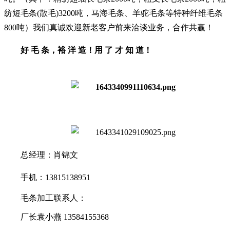
纺短毛条(散毛)3200吨，马海毛条、羊驼毛条等特种纤维毛条
800吨）我们真诚欢迎新老客户前来洽谈业务，合作共赢！
好 毛 条，裕 洋 造！用 了 才 知 道！
总经理：肖锦文
手机：13815138951
毛条加工联系人：
厂长袁小燕 13584155368