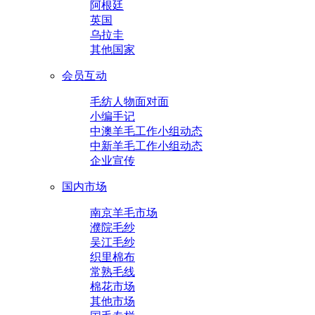
阿根廷
英国
乌拉圭
其他国家
会员互动
毛纺人物面对面
小编手记
中澳羊毛工作小组动态
中新羊毛工作小组动态
企业宣传
国内市场
南京羊毛市场
濮院毛纱
吴江毛纱
织里棉布
常熟毛线
棉花市场
其他市场