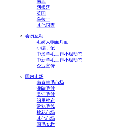
南非
阿根廷
英国
乌拉圭
其他国家
会员互动
毛纺人物面对面
小编手记
中澳羊毛工作小组动态
中新羊毛工作小组动态
企业宣传
国内市场
南京羊毛市场
濮院毛纱
吴江毛纱
织里棉布
常熟毛线
棉花市场
其他市场
国毛专栏