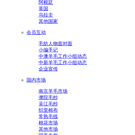
阿根廷
英国
乌拉圭
其他国家
会员互动
毛纺人物面对面
小编手记
中澳羊毛工作小组动态
中新羊毛工作小组动态
企业宣传
国内市场
南京羊毛市场
濮院毛纱
吴江毛纱
织里棉布
常熟毛线
棉花市场
其他市场