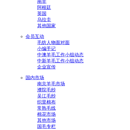
南非
阿根廷
英国
乌拉圭
其他国家
会员互动
毛纺人物面对面
小编手记
中澳羊毛工作小组动态
中新羊毛工作小组动态
企业宣传
国内市场
南京羊毛市场
濮院毛纱
吴江毛纱
织里棉布
常熟毛线
棉花市场
其他市场
国毛专栏