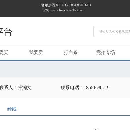
客服热线:025-83605861/83163961
邮箱:njwoolmarket@163.com
要买
我要卖
打白条
竞拍专场
联系人：张瀚文
联系电话：18661630219
纱线