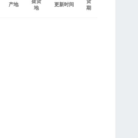
提货
货
产地
更新时间
地
期