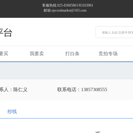
客服热线:025-83605861/83163961
邮箱:njwoolmarket@163.com
要买
我要卖
打白条
竞拍专场
系人：陈仁义
联系电话：13857308555
纱线