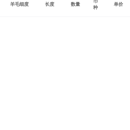
币
羊毛细度
长度
数量
单价
种