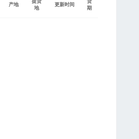
提货
货
产地
更新时间
地
期