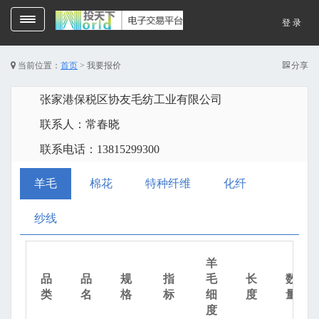
Toggle
登 录
navigation
当前位置：
首页
>
我要报价
分享
张家港保税区协友毛纺工业有限公司
联系人：常春晓
联系电话：13815299300
羊毛
棉花
特种纤维
化纤
纱线
羊
品
品
规
指
毛
长
数
类
名
格
标
细
度
量
度