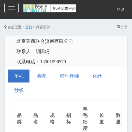
Toggle
登 录
navigation
当前位置：
首页
>
我要报价
分享
北京美西联合贸易有限公司
联系人：胡国虎
联系电话：13901096579
羊毛
棉花
特种纤维
化纤
纱线
羊
品
品
规
指
毛
长
数
类
名
格
标
细
度
量
度