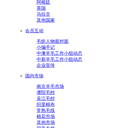
阿根廷
英国
乌拉圭
其他国家
会员互动
毛纺人物面对面
小编手记
中澳羊毛工作小组动态
中新羊毛工作小组动态
企业宣传
国内市场
南京羊毛市场
濮院毛纱
吴江毛纱
织里棉布
常熟毛线
棉花市场
其他市场