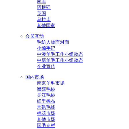
南非
阿根廷
英国
乌拉圭
其他国家
会员互动
毛纺人物面对面
小编手记
中澳羊毛工作小组动态
中新羊毛工作小组动态
企业宣传
国内市场
南京羊毛市场
濮院毛纱
吴江毛纱
织里棉布
常熟毛线
棉花市场
其他市场
国毛专栏