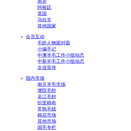
南非
阿根廷
英国
乌拉圭
其他国家
会员互动
毛纺人物面对面
小编手记
中澳羊毛工作小组动态
中新羊毛工作小组动态
企业宣传
国内市场
南京羊毛市场
濮院毛纱
吴江毛纱
织里棉布
常熟毛线
棉花市场
其他市场
国毛专栏