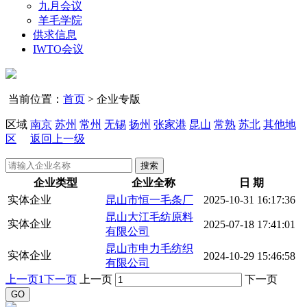
九月会议
羊毛学院
供求信息
IWTO会议
当前位置：
首页
>
企业专版
区域
南京
苏州
常州
无锡
扬州
张家港
昆山
常熟
苏北
其他地
区
返回上一级
搜索
企业类型
企业全称
日 期
实体企业
昆山市恒一毛条厂
2025-10-31 16:17:36
昆山大江毛纺原料
实体企业
2025-07-18 17:41:01
有限公司
昆山市申力毛纺织
实体企业
2024-10-29 15:46:58
有限公司
上一页
1
下一页
上一页
下一页