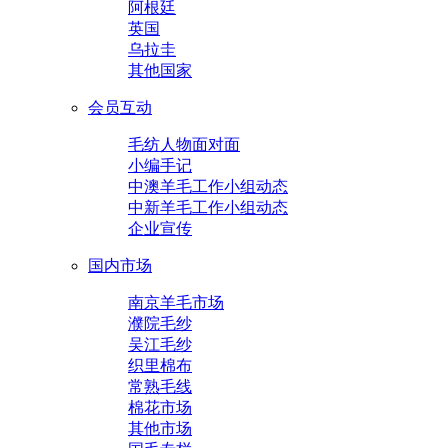
阿根廷
英国
乌拉圭
其他国家
会员互动
毛纺人物面对面
小编手记
中澳羊毛工作小组动态
中新羊毛工作小组动态
企业宣传
国内市场
南京羊毛市场
濮院毛纱
吴江毛纱
织里棉布
常熟毛线
棉花市场
其他市场