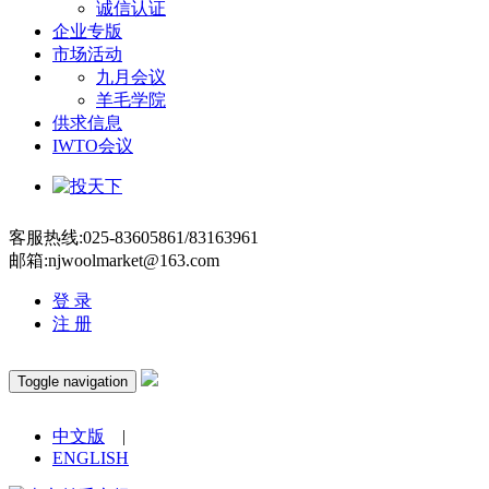
诚信认证
企业专版
市场活动
九月会议
羊毛学院
供求信息
IWTO会议
客服热线:025-83605861/83163961
邮箱:njwoolmarket@163.com
登 录
注 册
Toggle navigation
中文版
|
ENGLISH