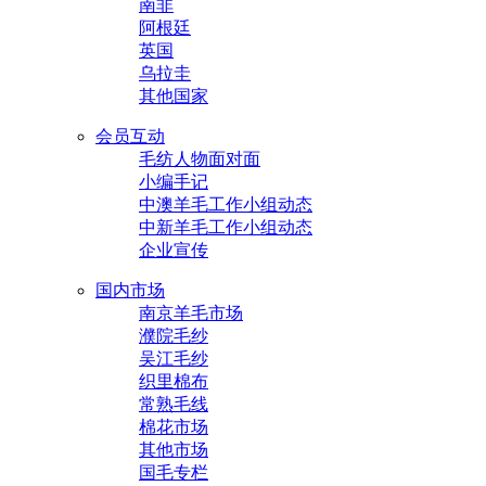
南非
阿根廷
英国
乌拉圭
其他国家
会员互动
毛纺人物面对面
小编手记
中澳羊毛工作小组动态
中新羊毛工作小组动态
企业宣传
国内市场
南京羊毛市场
濮院毛纱
吴江毛纱
织里棉布
常熟毛线
棉花市场
其他市场
国毛专栏