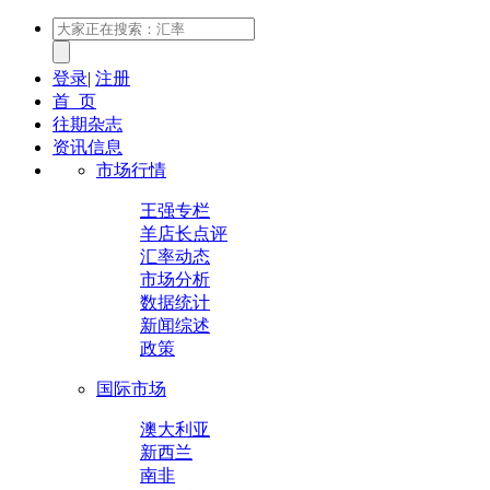
登录
|
注册
首 页
往期杂志
资讯信息
市场行情
王强专栏
羊店长点评
汇率动态
市场分析
数据统计
新闻综述
政策
国际市场
澳大利亚
新西兰
南非