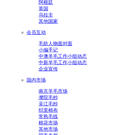
阿根廷
英国
乌拉圭
其他国家
会员互动
毛纺人物面对面
小编手记
中澳羊毛工作小组动态
中新羊毛工作小组动态
企业宣传
国内市场
南京羊毛市场
濮院毛纱
吴江毛纱
织里棉布
常熟毛线
棉花市场
其他市场