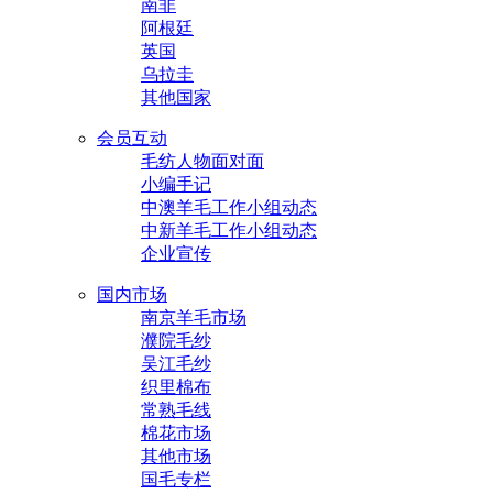
南非
阿根廷
英国
乌拉圭
其他国家
会员互动
毛纺人物面对面
小编手记
中澳羊毛工作小组动态
中新羊毛工作小组动态
企业宣传
国内市场
南京羊毛市场
濮院毛纱
吴江毛纱
织里棉布
常熟毛线
棉花市场
其他市场
国毛专栏