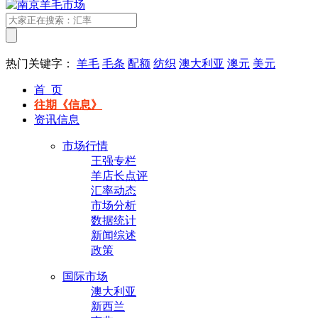
热门关键字：
羊毛
毛条
配额
纺织
澳大利亚
澳元
美元
首 页
往期《信息》
资讯信息
市场行情
王强专栏
羊店长点评
汇率动态
市场分析
数据统计
新闻综述
政策
国际市场
澳大利亚
新西兰