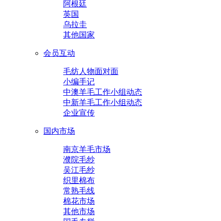
阿根廷
英国
乌拉圭
其他国家
会员互动
毛纺人物面对面
小编手记
中澳羊毛工作小组动态
中新羊毛工作小组动态
企业宣传
国内市场
南京羊毛市场
濮院毛纱
吴江毛纱
织里棉布
常熟毛线
棉花市场
其他市场