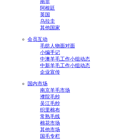
南非
阿根廷
英国
乌拉圭
其他国家
会员互动
毛纺人物面对面
小编手记
中澳羊毛工作小组动态
中新羊毛工作小组动态
企业宣传
国内市场
南京羊毛市场
濮院毛纱
吴江毛纱
织里棉布
常熟毛线
棉花市场
其他市场
国毛专栏