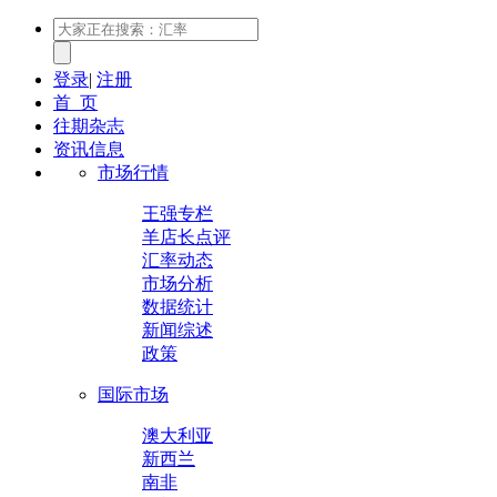
登录
|
注册
首 页
往期杂志
资讯信息
市场行情
王强专栏
羊店长点评
汇率动态
市场分析
数据统计
新闻综述
政策
国际市场
澳大利亚
新西兰
南非