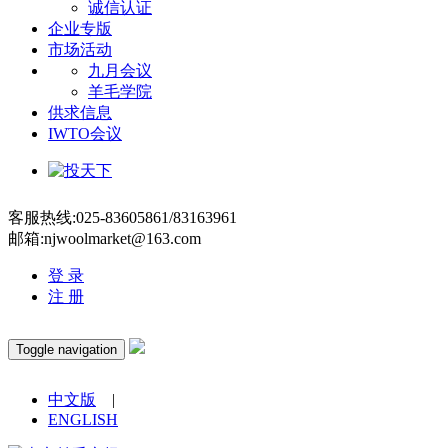
诚信认证
企业专版
市场活动
九月会议
羊毛学院
供求信息
IWTO会议
客服热线:025-83605861/83163961
邮箱:njwoolmarket@163.com
登 录
注 册
Toggle navigation
中文版
|
ENGLISH