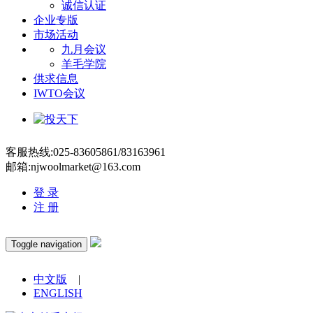
诚信认证
企业专版
市场活动
九月会议
羊毛学院
供求信息
IWTO会议
客服热线:025-83605861/83163961
邮箱:njwoolmarket@163.com
登 录
注 册
Toggle navigation
中文版
|
ENGLISH