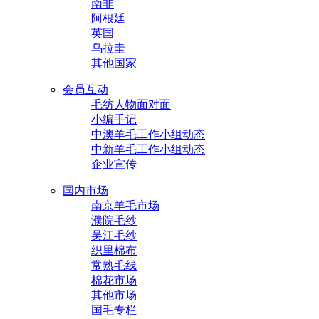
南非
阿根廷
英国
乌拉圭
其他国家
会员互动
毛纺人物面对面
小编手记
中澳羊毛工作小组动态
中新羊毛工作小组动态
企业宣传
国内市场
南京羊毛市场
濮院毛纱
吴江毛纱
织里棉布
常熟毛线
棉花市场
其他市场
国毛专栏