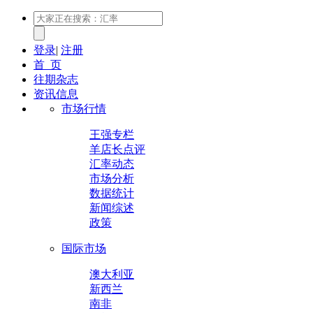
登录
|
注册
首 页
往期杂志
资讯信息
市场行情
王强专栏
羊店长点评
汇率动态
市场分析
数据统计
新闻综述
政策
国际市场
澳大利亚
新西兰
南非