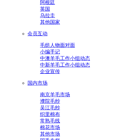
阿根廷
英国
乌拉圭
其他国家
会员互动
毛纺人物面对面
小编手记
中澳羊毛工作小组动态
中新羊毛工作小组动态
企业宣传
国内市场
南京羊毛市场
濮院毛纱
吴江毛纱
织里棉布
常熟毛线
棉花市场
其他市场